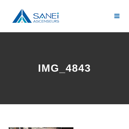
Passer
au
contenu
IMG_4843