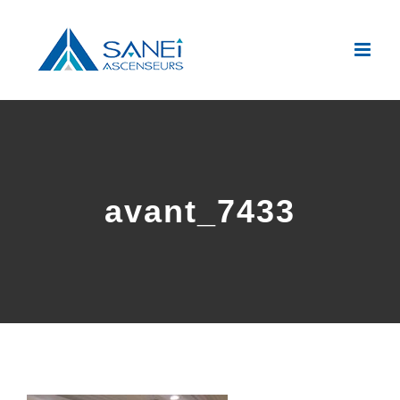
Passer
au
contenu
avant_7433