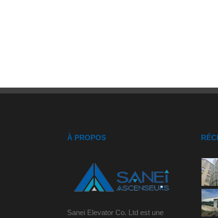
À PROPOS
RÉC
Sanei Elevator Co. Ltd est une