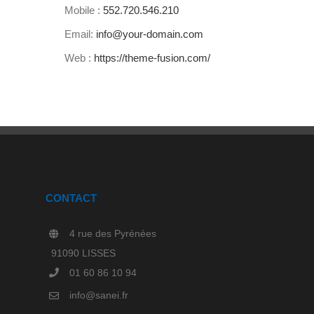
Mobile :
552.720.546.210
Email:
info@your-domain.com
Web :
https://theme-fusion.com/
CONTACT
4 rue des Pyrénées
91090 LISSES
01 60 86 10 94
info@sanei.fr