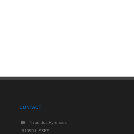
CONTACT
4 rue des Pyrénées
91090 LISSES